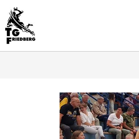
Skip
to
content
Primary
Navigation
Menu
TG
FRIEDBERG
HANDBALL