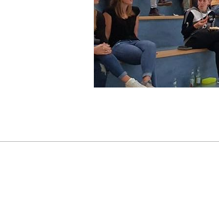
2018-
09-
19