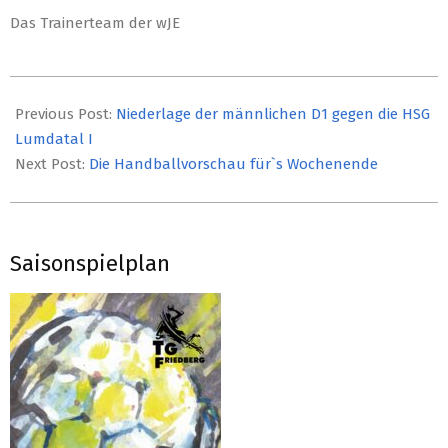
Das Trainerteam der wJE
2018-
11-
Previous Post:
Niederlage der männlichen D1 gegen die HSG
14
Lumdatal I
Next Post:
Die Handballvorschau für`s Wochenende
Saisonspielplan