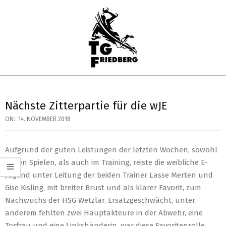
Skip
to
content
TG
Primary
FRIEDBERG
Navigation
Nächste Zitterpartie für die wJE
HANDBALL
Menu
ON:
14. NOVEMBER 2018
Aufgrund der guten Leistungen der letzten Wochen, sowohl
in den Spielen, als auch im Training, reiste die weibliche E-
Jugend unter Leitung der beiden Trainer Lasse Merten und
Gise Kisling, mit breiter Brust und als klarer Favorit, zum
Nachwuchs der HSG Wetzlar. Ersatzgeschwächt, unter
anderem fehlten zwei Hauptakteure in der Abwehr, eine
Torfrau und eine Linkshänderin, war diese Favoritenrolle