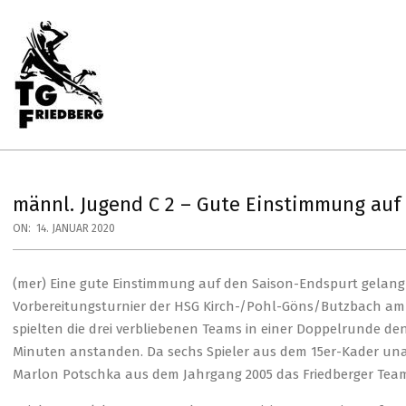
Skip
to
content
Primary
Navigation
Menu
TG
FRIEDBERG
HANDBALL
männl. Jugend C 2 – Gute Einstimmung auf
ON:
14. JANUAR 2020
(mer) Eine gute Einstimmung auf den Saison-Endspurt gelang
Vorbereitungsturnier der HSG Kirch-/Pohl-Göns/Butzbach a
spielten die drei verbliebenen Teams in einer Doppelrunde den 
Minuten anstanden. Da sechs Spieler aus dem 15er-Kader unab
Marlon Potschka aus dem Jahrgang 2005 das Friedberger Tea