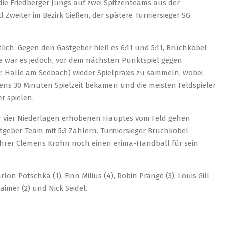
die Friedberger Jungs auf zwei Spitzenteams aus der
 Zweiter im Bezirk Gießen, der spätere Turniersieger SG
lich. Gegen den Gastgeber hieß es 6:11 und 5:11, Bruchköbel
sse war es jedoch, vor dem nächsten Punktspiel gegen
 Halle am Seebach) wieder Spielpraxis zu sammeln, wobei
ens 30 Minuten Spielzeit bekamen und die meisten Feldspieler
r spielen.
r vier Niederlagen erhobenen Hauptes vom Feld gehen
stgeber-Team mit 5:3 Zählern. Turniersieger Bruchköbel
lführer Clemens Krohn noch einen erima-Handball für sein
n Potschka (1), Finn Milius (4), Robin Prange (3), Louis Gill
aimer (2) und Nick Seidel.