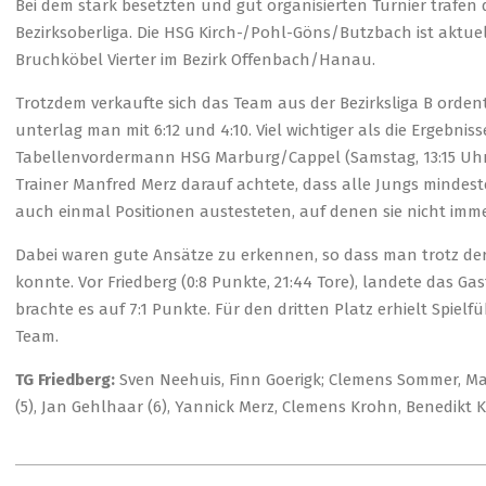
Bei dem stark besetzten und gut organisierten Turnier trafen 
Bezirksoberliga. Die HSG Kirch-/Pohl-Göns/Butzbach ist aktuell
Bruchköbel Vierter im Bezirk Offenbach/Hanau.
Trotzdem verkaufte sich das Team aus der Bezirksliga B ordent
unterlag man mit 6:12 und 4:10. Viel wichtiger als die Ergebni
Tabellenvordermann HSG Marburg/Cappel (Samstag, 13:15 Uhr,
Trainer Manfred Merz darauf achtete, dass alle Jungs mindest
auch einmal Positionen austesteten, auf denen sie nicht imme
Dabei waren gute Ansätze zu erkennen, so dass man trotz de
konnte. Vor Friedberg (0:8 Punkte, 21:44 Tore), landete das Ga
brachte es auf 7:1 Punkte. Für den dritten Platz erhielt Spie
Team.
TG Friedberg:
Sven Neehuis, Finn Goerigk; Clemens Sommer, Marlo
(5), Jan Gehlhaar (6), Yannick Merz, Clemens Krohn, Benedikt K
2020-