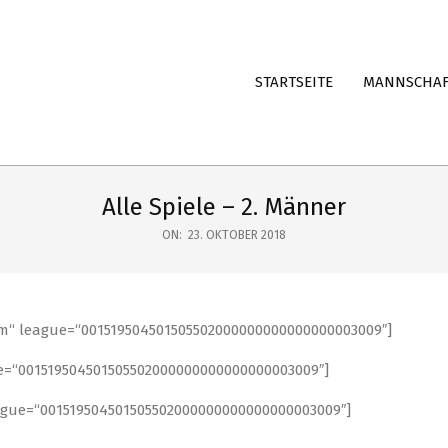
STARTSEITE
MANNSCHA
Alle Spiele – 2. Männer
ON:
23. OKTOBER 2018
eam“ league=“001519504501505502000000000000000003009″]
ue=“001519504501505502000000000000000003009″]
league=“001519504501505502000000000000000003009″]