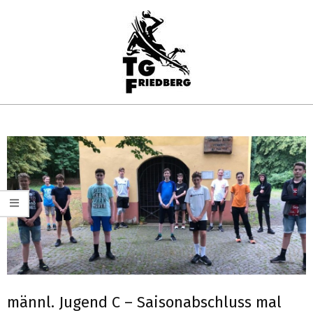
Skip
to
content
TG
Primary
FRIEDBERG
Navigation
HANDBALL
Menu
männl. Jugend C – Saisonabschluss mal