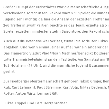
Großer Trumpf der Kreisstädter war die mannschaftliche Ausge
verschiedene Torschützen, Rekord waren 13 Spieler, die mindeste
Jugend sehr wichtig, da hier die Anzahl der erzielten Treffer m
246 Treffer in zwölf Partien brachte es das Team, erzielte also 
Spieler erzielten mindestens zehn Saisontore, den Rekord scha
Auch auf die Defensive war Verlass, zumal die Torhüter Lukas 
abgaben. Und wenn einmal einer ausfiel, war ein anderer der 18
Das Trainertrio Vladut Vlad/Noah Methner/Benedikt Dolderer i
tolle Trainingsbeteiligung an den Tag legte. Am Samstag um 1
TuS Holzheim (19 Uhr), wird die männliche Jugend E zusammen
geehrt.
Zur Friedberger Meistermannschaft gehören Jakob Gröger, Ben
Rüb, Carl Lehinant, Paul Stremme, Karl Völp, Niklas Dederich, 
Rotter, Anton Wirtz, Lennart Gill,
Lukas Trippel und Lars Hergenröther.