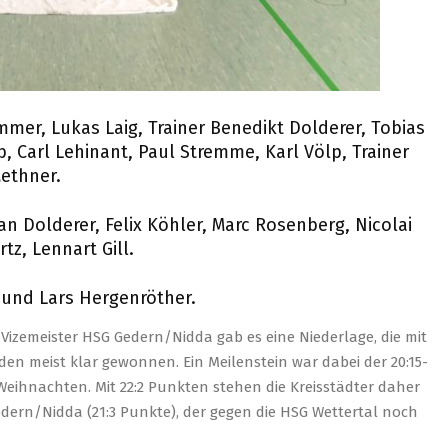
mer, Lukas Laig, Trainer Benedikt Dolderer, Tobias
b, Carl Lehinant, Paul Stremme, Karl Völp, Trainer
ethner.
an Dolderer, Felix Köhler, Marc Rosenberg, Nicolai
tz, Lennart Gill.
 und Lars Hergenröther.
zemeister HSG Gedern/Nidda gab es eine Niederlage, die mit
den meist klar gewonnen. Ein Meilenstein war dabei der 20:15-
Weihnachten. Mit 22:2 Punkten stehen die Kreisstädter daher
edern/Nidda (21:3 Punkte), der gegen die HSG Wettertal noch