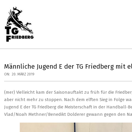
Skip
to
content
Primary
Navigation
Menu
TG
FRIEDBERG
HANDBALL
Männliche Jugend E der TG Friedberg mit el
ON:
20. MÄRZ 2019
(mer) Vielleicht kam der Saisonauftakt zu früh für die Friedb
aber nicht mehr zu stoppen. Nach dem elften Sieg in Folge wa
Jugend E der TG Friedberg die Meisterschaft in der Handball-B
Vlad/Noah Methner/Benedikt Dolderer gewann gegen den Nach