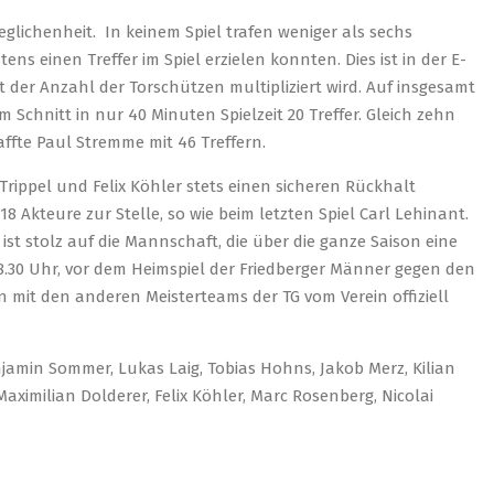
glichenheit. In keinem Spiel trafen weniger als sechs
ns einen Treffer im Spiel erzielen konnten. Dies ist in der E-
it der Anzahl der Torschützen multipliziert wird. Auf insgesamt
im Schnitt in nur 40 Minuten Spielzeit 20 Treffer. Gleich zehn
ffte Paul Stremme mit 46 Treffern.
Trippel und Felix Köhler stets einen sicheren Rückhalt
 Akteure zur Stelle, so wie beim letzten Spiel Carl Lehinant.
st stolz auf die Mannschaft, die über die ganze Saison eine
8.30 Uhr, vor dem Heimspiel der Friedberger Männer gegen den
 mit den anderen Meisterteams der TG vom Verein offiziell
jamin Sommer, Lukas Laig, Tobias Hohns, Jakob Merz, Kilian
Maximilian Dolderer, Felix Köhler, Marc Rosenberg, Nicolai