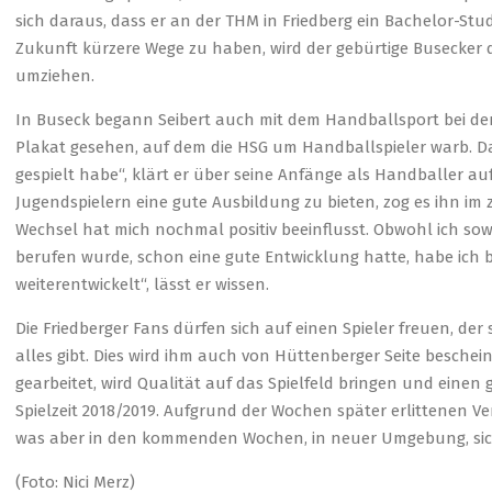
sich daraus, dass er an der THM in Friedberg ein Bachelor-Stu
Zukunft kürzere Wege zu haben, wird der gebürtige Busecke
umziehen.
In Buseck begann Seibert auch mit dem Handballsport bei der d
Plakat gesehen, auf dem die HSG um Handballspieler warb. Dar
gespielt habe“, klärt er über seine Anfänge als Handballer au
Jugendspielern eine gute Ausbildung zu bieten, zog es ihn im
Wechsel hat mich nochmal positiv beeinflusst. Obwohl ich sowo
berufen wurde, schon eine gute Entwicklung hatte, habe ich 
weiterentwickelt“, lässt er wissen.
Die Friedberger Fans dürfen sich auf einen Spieler freuen, der
alles gibt. Dies wird ihm auch von Hüttenberger Seite beschei
gearbeitet, wird Qualität auf das Spielfeld bringen und einen
Spielzeit 2018/2019. Aufgrund der Wochen später erlittenen V
was aber in den kommenden Wochen, in neuer Umgebung, sich
(Foto: Nici Merz)