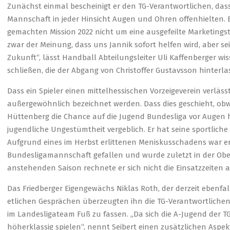
Zunächst einmal bescheinigt er den TG-Verantwortlichen, dass
Mannschaft in jeder Hinsicht Augen und Ohren offenhielten. Es
gemachten Mission 2022 nicht um eine ausgefeilte Marketingstr
zwar der Meinung, dass uns Jannik sofort helfen wird, aber sei
Zukunft“, lässt Handball Abteilungsleiter Uli Kaffenberger wiss
schließen, die der Abgang von Christoffer Gustavsson hinterla
Dass ein Spieler einen mittelhessischen Vorzeigeverein verläss
außergewöhnlich bezeichnet werden. Dass dies geschieht, obwo
Hüttenberg die Chance auf die Jugend Bundesliga vor Augen ha
jugendliche Ungestümtheit vergeblich. Er hat seine sportliche
Aufgrund eines im Herbst erlittenen Meniskusschadens war e
Bundesligamannschaft gefallen und wurde zuletzt in der Ober
anstehenden Saison rechnete er sich nicht die Einsatzzeiten au
Das Friedberger Eigengewächs Niklas Roth, der derzeit ebenfall
etlichen Gesprächen überzeugten ihn die TG-Verantwortlichen 
im Landesligateam Fuß zu fassen. „Da sich die A-Jugend der TG 
höherklassig spielen“, nennt Seibert einen zusätzlichen Aspekt