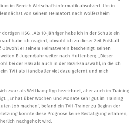
dium im Bereich Wirtschaftsinformatik absolviert. Um in
r demnächst von seinem Heimatort nach Wölfersheim
ortigen HSG. „Als 10-jähriger habe ich in der Schule ein
auf habe ich reagiert, obwohl ich zu dieser Zeit Fußball
f. Obwohl er seinem Heimatverein bescheinigt, seinen
 zweiten B-Jugendjahr weiter nach Hüttenberg. „Dieser
hl bei der HSG als auch in der Bezirksauswahl, in die ich
beim TVH als Handballer viel dazu gelernt und mich
 sich zwar als Wettkampftyp bezeichnet, aber auch im Training
nigt. „Er hat über Wochen und Monate sehr gut im Training
 guten Job machen“, befand ein TVH-Trainer zu Beginn der
erletzung konnte diese Prognose keine Bestätigung erfahren,
erlich nachgeholt wird.