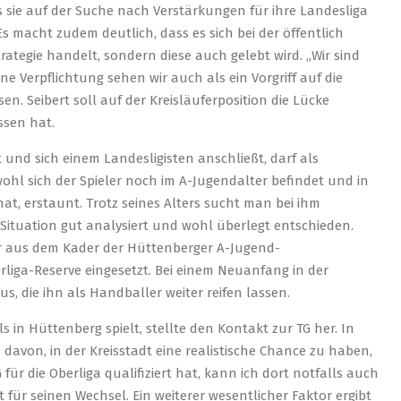
 sie auf der Suche nach Verstärkungen für ihre Landesliga
 macht zudem deutlich, dass es sich bei der öffentlich
ategie handelt, sondern diese auch gelebt wird. „Wir sind
ne Verpflichtung sehen wir auch als ein Vorgriff auf die
en. Seibert soll auf der Kreisläuferposition die Lücke
ssen hat.
t und sich einem Landesligisten anschließt, darf als
hl sich der Spieler noch im A-Jugendalter befindet und in
t, erstaunt. Trotz seines Alters sucht man bei ihm
 Situation gut analysiert und wohl überlegt entschieden.
r aus dem Kader der Hüttenberger A-Jugend-
liga-Reserve eingesetzt. Bei einem Neuanfang in der
s, die ihn als Handballer weiter reifen lassen.
s in Hüttenberg spielt, stellte den Kontakt zur TG her. In
davon, in der Kreisstadt eine realistische Chance zu haben,
für die Oberliga qualifiziert hat, kann ich dort notfalls auch
 für seinen Wechsel. Ein weiterer wesentlicher Faktor ergibt