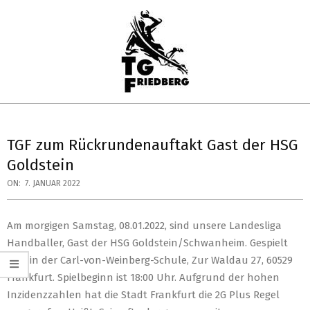
Skip
to
content
TG
Primary
FRIEDBERG
Navigation
TGF zum Rückrundenauftakt Gast der HSG
HANDBALL
Menu
Goldstein
ON:
7. JANUAR 2022
Am morgigen Samstag, 08.01.2022, sind unsere Landesliga
Handballer, Gast der HSG Goldstein/Schwanheim. Gespielt
wird in der Carl-von-Weinberg-Schule, Zur Waldau 27, 60529
Frankfurt. Spielbeginn ist 18:00 Uhr. Aufgrund der hohen
Inzidenzzahlen hat die Stadt Frankfurt die 2G Plus Regel