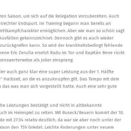
ären Saison, um sich auf die Relegation vorzubereiten. Auch
gelrechter Endspurt. Im Training begann man bereits an
r Wettkampfcharakter ermöglichen. Aber wie man so schön sagt
n Ausfällen gekennzeichnet. Dennoch gibt es auch wieder
urückgreifen kann. So wird der krankheitsbedingt fehlende
ene Eric Zerulla ersetzt Radu im Tor und Kapitän Bene rückt
kenswerterweise als Joker einsprang.
er auch ganz klar eine super Leistung aus der 1. Hälfte
“ Halbzeit, an die es anzuknüpfen gilt. Das Tempo mit dem
das was man sich vorgestellt hatte. Auch eine sehr gute
che Leistungen bestätigt und nicht in altbekannte
auch im Heimspiel zu reiten. Mit Buseck/Beuern kommt der 10.
e mit 27:34 relativ deutlich, da war sie aber noch unter der
Saison den TSV Griedel. Leichte Änderungen unter neuem