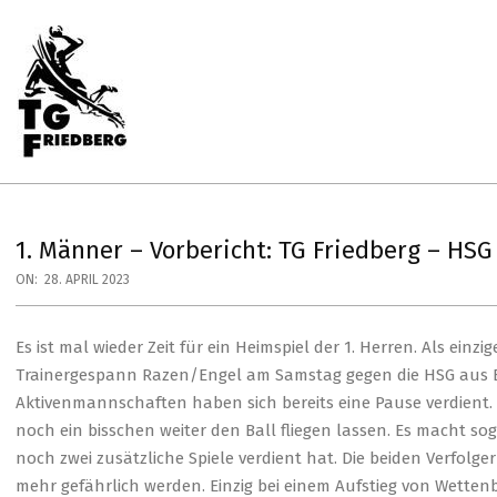
Skip
to
content
Primary
Navigation
Menu
TG
FRIEDBERG
HANDBALL
1. Männer – Vorbericht: TG Friedberg – HS
ON:
28. APRIL 2023
Es ist mal wieder Zeit für ein Heimspiel der 1. Herren. Als ein
Trainergespann Razen/Engel am Samstag gegen die HSG aus 
Aktivenmannschaften haben sich bereits eine Pause verdient. 
noch ein bisschen weiter den Ball fliegen lassen. Es macht sog
noch zwei zusätzliche Spiele verdient hat. Die beiden Verfol
mehr gefährlich werden. Einzig bei einem Aufstieg von Wettenb