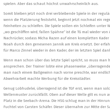
spielen. Aber das schaut höchst unwahrscheinlich aus.
Somit bleiben jetzt noch drei verbleibende Spiele in der regul
wenn die Platzierung feststeht, beginnt jetzt nochmal ein re
Feinheiten zu schleifen. Die Spiele sollen ein Schleifen unte
„wo geschliffen wird, fallen Spähne“ ist die TG mal wieder vo
Nachrücker, sodass Micha Razen auf einen kompletten Kader z
Noah durch den genesenen Jannik am Kreis ersetzt. Der erfahr
für Marco Zinnel wieder in den Kader, der im letzten Spiel dan
Wenn man schon über das letzte Spiel spricht, so muss man hi
ansprechen. Der Trainer lobte eine phasenweise „überragende
man nach einem Ballgewinn nach vorne preschte, war endlich 
Abwehrarbeit machte Werbung für die Kreisstädter.
Genug Lobhudelei, überragend ist die TGF erst, wenn man sol
Wellenmuster zurückfällt. Oben auf dieser Welle gilt es nun 
Platz in die Seebach-Arena. Die HSG schlug man in der Hinrund
Fuchtel von Carsten Schäfer. Dieser übernahm zur Mitte der 