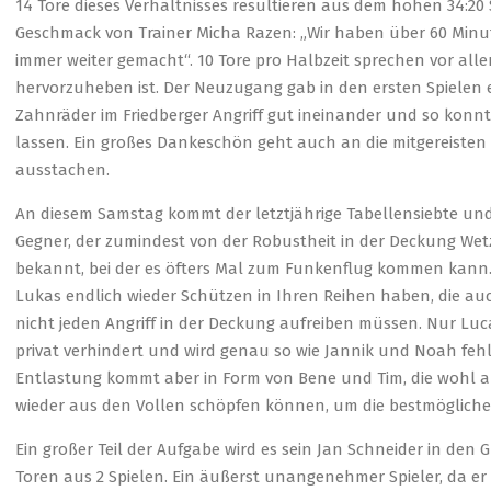
14 Tore dieses Verhältnisses resultieren aus dem hohen 34:20 
Geschmack von Trainer Micha Razen: „Wir haben über 60 Minu
immer weiter gemacht“. 10 Tore pro Halbzeit sprechen vor all
hervorzuheben ist. Der Neuzugang gab in den ersten Spielen 
Zahnräder im Friedberger Angriff gut ineinander und so kon
lassen. Ein großes Dankeschön geht auch an die mitgereisten 
ausstachen.
An diesem Samstag kommt der letztjährige Tabellensiebte und
Gegner, der zumindest von der Robustheit in der Deckung Wetz
bekannt, bei der es öfters Mal zum Funkenflug kommen kann. W
Lukas endlich wieder Schützen in Ihren Reihen haben, die au
nicht jeden Angriff in der Deckung aufreiben müssen. Nur Luc
privat verhindert und wird genau so wie Jannik und Noah fehlen
Entlastung kommt aber in Form von Bene und Tim, die wohl 
wieder aus den Vollen schöpfen können, um die bestmögliche 
Ein großer Teil der Aufgabe wird es sein Jan Schneider in den 
Toren aus 2 Spielen. Ein äußerst unangenehmer Spieler, da er 