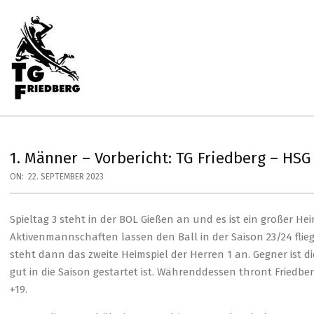
Skip
to
content
Primary
Navigation
Menu
TG
FRIEDBERG
HANDBALL
1. Männer – Vorbericht: TG Friedberg – HS
ON:
22. SEPTEMBER 2023
Spieltag 3 steht in der BOL Gießen an und es ist ein großer H
Aktivenmannschaften lassen den Ball in der Saison 23/24 fli
steht dann das zweite Heimspiel der Herren 1 an. Gegner ist d
gut in die Saison gestartet ist. Währenddessen thront Friedbe
+19.