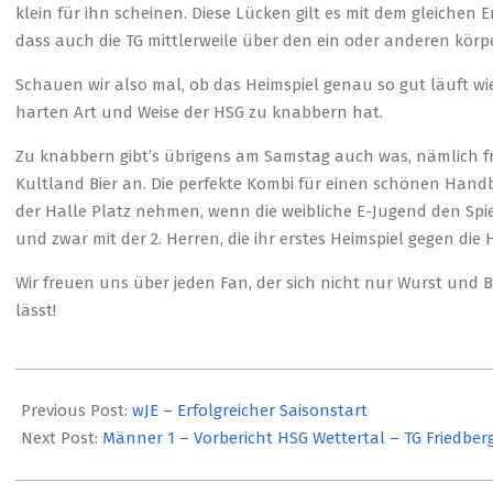
klein für ihn scheinen. Diese Lücken gilt es mit dem gleichen
dass auch die TG mittlerweile über den ein oder anderen körpe
Schauen wir also mal, ob das Heimspiel genau so gut läuft wi
harten Art und Weise der HSG zu knabbern hat.
Zu knabbern gibt’s übrigens am Samstag auch was, nämlich fris
Kultland Bier an. Die perfekte Kombi für einen schönen Hand
der Halle Platz nehmen, wenn die weibliche E-Jugend den Spiel
und zwar mit der 2. Herren, die ihr erstes Heimspiel gegen die
Wir freuen uns über jeden Fan, der sich nicht nur Wurst und 
lässt!
2023-
09-
Previous Post:
wJE – Erfolgreicher Saisonstart
22
Next Post:
Männer 1 – Vorbericht HSG Wettertal – TG Friedber