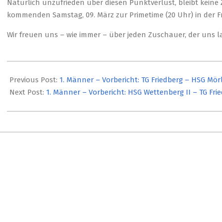
Natürlich unzufrieden über diesen Punktverlust, bleibt keine Z
kommenden Samstag, 09. März zur Primetime (20 Uhr) in der 
Wir freuen uns – wie immer – über jeden Zuschauer, der uns l
2024-
03-
Previous Post:
1. Männer – Vorbericht: TG Friedberg – HSG Mör
07
Next Post:
1. Männer – Vorbericht: HSG Wettenberg II – TG Fri