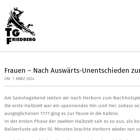
Skip
to
content
Primary
Navigation
Menu
TG
FRIEDBERG
HANDBALL
Frauen – Nach Auswärts-Unentschieden zu
ON:
7. MÄRZ 2024
Am Samstagabend reisten wir nach Herborn zum Nachholspiel
Die erste Halbzeit war ein spannendes Hin und Her, sodass s
ausgeglichenen 11:11 ging es zur Pause in die Kabine.
In der ersten Phase der zweiten Halbzeit sah es so aus, als 
Ballverluste ab der 50. Minuten brachte Herborn wieder ran u